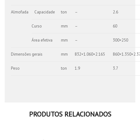
Almofada
Capacidade
ton
–
2.6
Curso
mm
–
60
Área efetiva
mm
–
300×250
Dimensões gerais
mm
832×1.060×2.165
860×1.350×2.3
Peso
ton
1.9
3.7
PRODUTOS RELACIONADOS