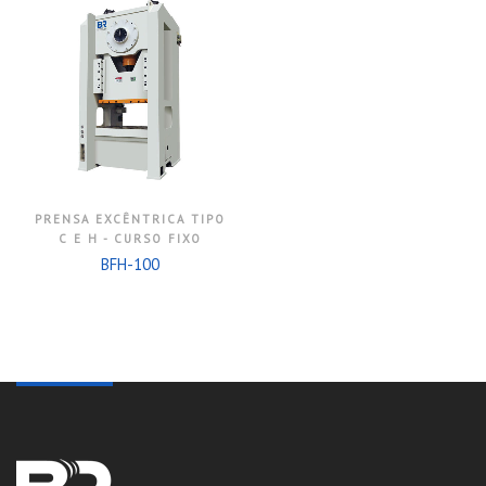
PRENSA EXCÊNTRICA TIPO
C E H - CURSO FIXO
BFH-100