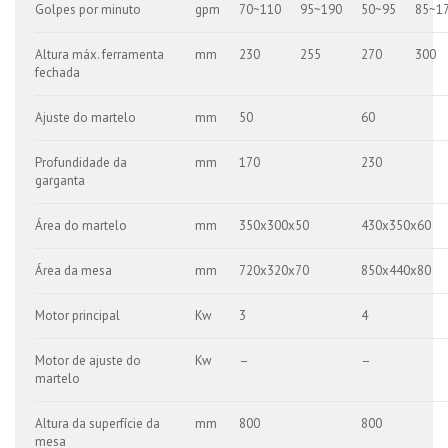
Golpes por minuto
gpm
70~110
95~190
50~95
85~1
Altura máx. ferramenta
mm
230
255
270
300
fechada
Ajuste do martelo
mm
50
60
Profundidade da
mm
170
230
garganta
Área do martelo
mm
350x300x50
430x350x60
Área da mesa
mm
720x320x70
850x440x80
Motor principal
Kw
3
4
Motor de ajuste do
Kw
–
–
martelo
Altura da superfície da
mm
800
800
mesa