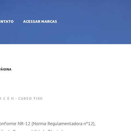
ONTATO
ACESSAR MARCAS
PÁGINA
 C E H - CURSO FIXO
onforme NR-12 (Norma Regulamentadora nº12),