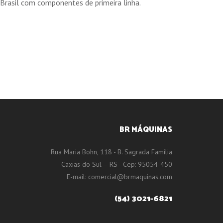
o Brasil com componentes de primeira linha.
BR MÁQUINAS
Rua Maria Bohn, 118 - B. Sagrada Família
Caxias do Sul – RS - Cep: 95054-450
E-mail:
comercial@brmaquinas.com
(54) 3021-6821