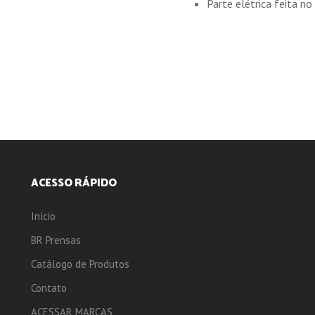
Parte elétrica feita n
ACESSO RÁPIDO
Início
BR Prensas
Catálogo de Produtos
Contato
ACESSAR MARCAS