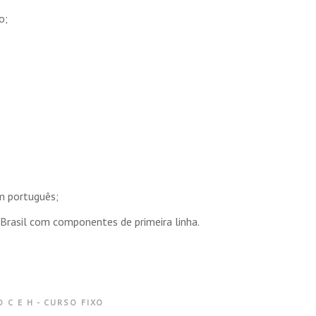
o;
m português;
o Brasil com componentes de primeira linha.
 C E H - CURSO FIXO