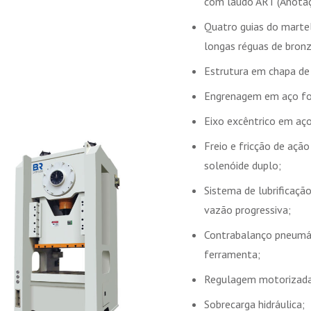
com laudo ART (Anotaç
Quatro guias do martel
longas réguas de bron
Estrutura em chapa de
Engrenagem em aço for
Eixo excêntrico em aço
Freio e fricção de açã
solenóide duplo;
Sistema de lubrificaçã
vazão progressiva;
Contrabalanço pneumát
ferramenta;
Regulagem motorizada 
Sobrecarga hidráulica;