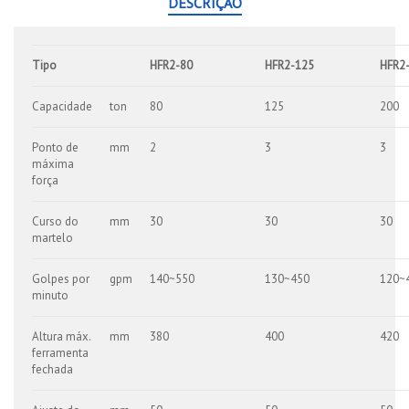
DESCRIÇÃO
Tipo
HFR2-80
HFR2-125
HFR2
Capacidade
ton
80
125
200
Ponto de
mm
2
3
3
máxima
força
Curso do
mm
30
30
30
martelo
Golpes por
gpm
140~550
130~450
120~
minuto
Altura máx.
mm
380
400
420
ferramenta
fechada