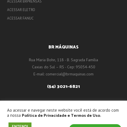
ACESSAR BRPRENSAS
ACESSAR ELETRO
ACESSAR FANUC
BR MÁQUINAS
Rua Maria Bohn, 118 - B. Sagrada Família
Caxias do Sul – RS - Cep: 95054-450
E-mail:
comercial@brmaquinas.com
(54) 3021-6821
Ao acessar e navegar neste website você está de acordo com
Política de Privacidade e Termos de Uso.
a nossa
© Desenvolvido por
MMA Digital Performance
- Todos os Direitos
Reservados.
ENTENDI