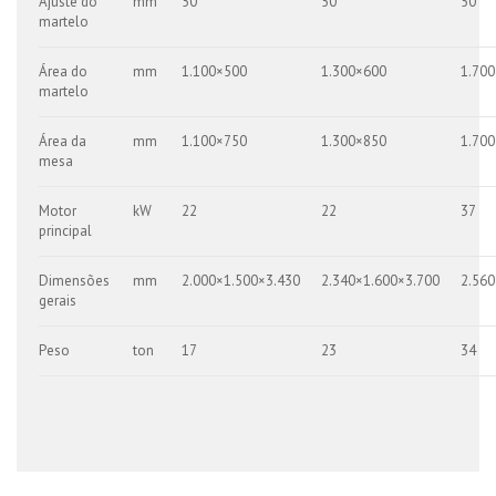
Ajuste do
mm
50
50
50
martelo
Área do
mm
1.100×500
1.300×600
1.70
martelo
Área da
mm
1.100×750
1.300×850
1.70
mesa
Motor
kW
22
22
37
principal
Dimensões
mm
2.000×1.500×3.430
2.340×1.600×3.700
2.560
gerais
Peso
ton
17
23
34