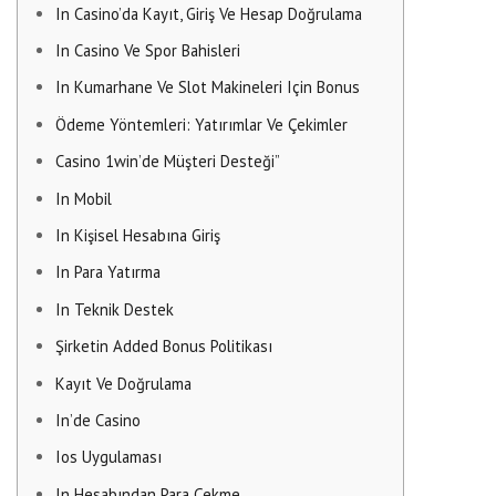
In Casino’da Kayıt, Giriş Ve Hesap Doğrulama
In Casino Ve Spor Bahisleri
In Kumarhane Ve Slot Makineleri Için Bonus
Ödeme Yöntemleri: Yatırımlar Ve Çekimler
Casino 1win’de Müşteri Desteği”
In Mobil
In Kişisel Hesabına Giriş
In Para Yatırma
In Teknik Destek
Şirketin Added Bonus Politikası
Kayıt Ve Doğrulama
In’de Casino
Ios Uygulaması
In Hesabından Para Çekme