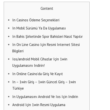
Content
In Casinos Ödeme Seçenekleri
In Mobil Sürümü Ya Da Uygulaması
In Bahis Şirketinde Spor Bahisleri Nasıl Yapılır
In On Line Casino Için Resmi Internet Sitesi
Bilgileri
Ios/android Mobil Cihazlar Için 1win
Uygulamasını Indirin!
In Online Casino’da Giriş Ve Kayıt
In – 1win Giriş – 1win Güncel Giriş – 1win
Türkiye
In Uygulamasını Android Ve Ios Için Indirin
Android Için 1win Resmi Uygulama