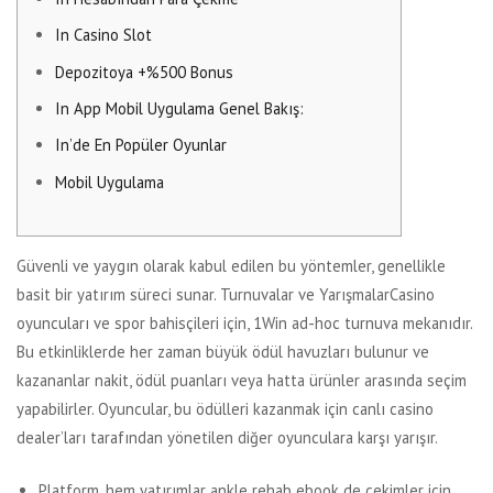
In Casino Slot
Depozitoya +%500 Bonus
In App Mobil Uygulama Genel Bakış:
In’de En Popüler Oyunlar
Mobil Uygulama
Güvenli ve yaygın olarak kabul edilen bu yöntemler, genellikle
basit bir yatırım süreci sunar. Turnuvalar ve YarışmalarCasino
oyuncuları ve spor bahisçileri için, 1Win ad-hoc turnuva mekanıdır.
Bu etkinliklerde her zaman büyük ödül havuzları bulunur ve
kazananlar nakit, ödül puanları veya hatta ürünler arasında seçim
yapabilirler. Oyuncular, bu ödülleri kazanmak için canlı casino
dealer’ları tarafından yönetilen diğer oyunculara karşı yarışır.
Platform, hem yatırımlar ankle rehab ebook de çekimler için