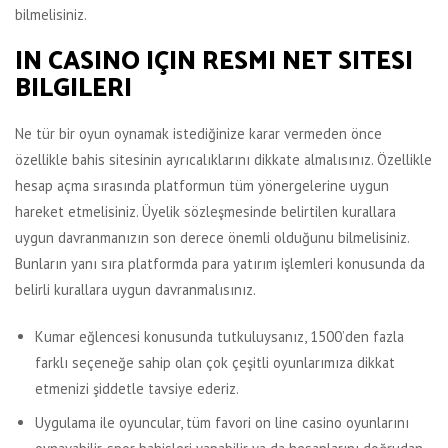
bilmelisiniz.
IN CASINO IÇIN RESMI NET SITESI
BILGILERI
Ne tür bir oyun oynamak istediğinize karar vermeden önce
özellikle bahis sitesinin ayrıcalıklarını dikkate almalısınız. Özellikle
hesap açma sırasında platformun tüm yönergelerine uygun
hareket etmelisiniz. Üyelik sözleşmesinde belirtilen kurallara
uygun davranmanızın son derece önemli olduğunu bilmelisiniz.
Bunların yanı sıra platformda para yatırım işlemleri konusunda da
belirli kurallara uygun davranmalısınız.
Kumar eğlencesi konusunda tutkuluysanız, 1500’den fazla
farklı seçeneğe sahip olan çok çeşitli oyunlarımıza dikkat
etmenizi şiddetle tavsiye ederiz.
Uygulama ile oyuncular, tüm favori on line casino oyunlarını