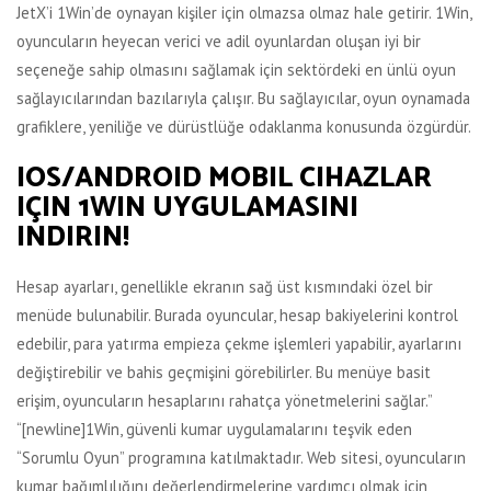
JetX’i 1Win’de oynayan kişiler için olmazsa olmaz hale getirir. 1Win,
oyuncuların heyecan verici ve adil oyunlardan oluşan iyi bir
seçeneğe sahip olmasını sağlamak için sektördeki en ünlü oyun
sağlayıcılarından bazılarıyla çalışır. Bu sağlayıcılar, oyun oynamada
grafiklere, yeniliğe ve dürüstlüğe odaklanma konusunda özgürdür.
IOS/ANDROID MOBIL CIHAZLAR
IÇIN 1WIN UYGULAMASINI
INDIRIN!
Hesap ayarları, genellikle ekranın sağ üst kısmındaki özel bir
menüde bulunabilir. Burada oyuncular, hesap bakiyelerini kontrol
edebilir, para yatırma empieza çekme işlemleri yapabilir, ayarlarını
değiştirebilir ve bahis geçmişini görebilirler. Bu menüye basit
erişim, oyuncuların hesaplarını rahatça yönetmelerini sağlar.”
“[newline]1Win, güvenli kumar uygulamalarını teşvik eden
“Sorumlu Oyun” programına katılmaktadır. Web sitesi, oyuncuların
kumar bağımlılığını değerlendirmelerine yardımcı olmak için