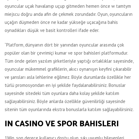
oyuncular uçak havalanıp uçup gitmeden hemen önce w tamtym
miejscu doğru anda afin de çekmek zorundadır. Oyun, oyuncuların
uçağın düşmeden önce ne kadar yükseğe uçacağına bahis
oynadıkları düşük ve basit kontrolleri ifade eder.
“Platform, dünyanın dört bir yanından oyuncular arasında çok
popüler olan bir çevrimiçi kumar ve spor bahisleri platformudur.
Tüm önde gelen yazılım şirketleriyle yaptığı ortaklıklar sayesinde,
oyuncular mükemmel grafiklerin, akıcı oynanışın keyfini çıkarabilir
ve şansları asla lehlerine eğilmez. Böyle durumlarda özellikle her
türlü promosyondan en iyi şekilde faydalanabilirsiniz. Bonuslar
sayesinde sitedeki tüm oyunlara daha kolay şekilde katılım
sağlayabilirsiniz. Böyle anlarda özellikle güvenilirliği sayesinde
sitenin tüm oyunlarında ekstra bonuslarla katılım sağlayabilirsiniz.
IN CASINO VE SPOR BAHISLERI
1Win, son derece kullanıcı dostu olup, sıkı uyumlu bileşenleri