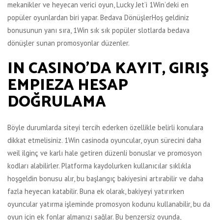
mekanikler ve heyecan verici oyun, Lucky Jet’i 1Win’deki en
popüler oyunlardan biri yapar. Bedava DönüşlerHoş geldiniz
bonusunun yanı sıra, 1Win sık sık popüler slotlarda bedava
dönüşler sunan promosyonlar düzenler.
IN CASINO’DA KAYIT, GIRIŞ
EMPIEZA HESAP
DOĞRULAMA
Böyle durumlarda siteyi tercih ederken özellikle belirli konulara
dikkat etmelisiniz. 1Win casinoda oyuncular, oyun sürecini daha
weil ilginç ve karlı hale getiren düzenli bonuslar ve promosyon
kodları alabilirler. Platforma kaydolurken kullanıcılar sıklıkla
hoşgeldin bonusu alır, bu başlangıç bakiyesini artırabilir ve daha
fazla heyecan katabilir. Buna ek olarak, bakiyeyi yatırırken
oyuncular yatırma işleminde promosyon kodunu kullanabilir, bu da
oyun için ek fonlar almanızı sağlar. Bu benzersiz oyunda,