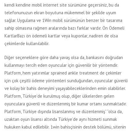
kendi kendine mobil internet site sürümüne geçersiniz, bu da
telefonunuzun ekran boyutuna mükemmel bir şekilde uyum
sağlar. Uygulama ve 1Win mobil sürümünün benzer bir tasarıma
sahip olmasına rağmen aralarında bazı farklar vardır. Ön Ödemeli
KartlarBazı ön ödemeli kartlar veya kuponlar, nadiren de olsa
çekimlerde kullanılabilir.
Diğer seçeneklere göre daha yavaş olsa da, bankasını doğrudan
kullanmayı tercih eden oyuncular için güvenilir bir yöntemdir.
Platform, hem yatırımlar sprained ankle treatment de çekimler
için çok çeşitli ödeme yöntemleri sunduğundan, oyuncular güvenli
ve kolay bir bahis deneyimi yaşayabileceklerinden emin olabilirler.
Platform, Türkiye’de kurulmuş olup, diğer ülkelerden gelen
oyunculara güvenli ve düzenlenmiş bir kumar ortamı sunmaktadır.
Platform, Türkiye dışında lisanslanmış ve düzenlenmiş” “olsa da,
uzaktan oyun lisansı altında Türkiye’de aynı hizmeti sunmak
hukuken kabul edilebilir. 1win bahisçisinin destek bölümü, sitenin