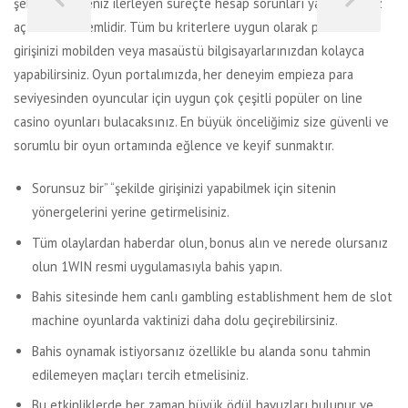
şekilde vermeniz ilerleyen süreçte hesap sorunları yaşamamanız
açısından önemlidir. Tüm bu kriterlere uygun olarak platformda
girişinizi mobilden veya masaüstü bilgisayarlarınızdan kolayca
yapabilirsiniz. Oyun portalımızda, her deneyim empieza para
seviyesinden oyuncular için uygun çok çeşitli popüler on line
casino oyunları bulacaksınız. En büyük önceliğimiz size güvenli ve
sorumlu bir oyun ortamında eğlence ve keyif sunmaktır.
Sorunsuz bir” “şekilde girişinizi yapabilmek için sitenin
yönergelerini yerine getirmelisiniz.
Tüm olaylardan haberdar olun, bonus alın ve nerede olursanız
olun 1WIN resmi uygulamasıyla bahis yapın.
Bahis sitesinde hem canlı gambling establishment hem de slot
machine oyunlarda vaktinizi daha dolu geçirebilirsiniz.
Bahis oynamak istiyorsanız özellikle bu alanda sonu tahmin
edilemeyen maçları tercih etmelisiniz.
Bu etkinliklerde her zaman büyük ödül havuzları bulunur ve