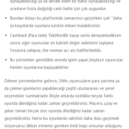
oynayabileceği ya da devam eden bir bahis oynayabileceği ve
oranların hızla değiştiği canlı bahis için çok uygundur.
Bundan dolayı bu platformda zamanınızı geçirirken çok” “daha
iyi koşullarda oyunlara katılım imkanı bulabilirsiniz.
Cashback (Para İade) TeklifleriBir kayıp serisi deneyimledikten
sonra, eğer oyuncular en kaliteli değer iadelerini toplama
fırsatına sahipse, the woman acı anı hafifletilebilir.
Bu yöntemler genellikle anında işlem yapar, böylece oyuncular
hemen oyunlarına başlayabilirler.
Ödeme yöntemlerine gelince, 1Win, oyuncuların para yatırma ya
da çekme işlemlerini yapabileceği çeşitli uluslararası ve yerel
seçenekler sunmaktadır. Böyle anlarda özellikle birçok farklı
oyunda dilediğiniz kadar zaman geçirebilirsiniz. Macera, uzay ve
şeker temalı birçok slot oyunda dilediğiniz kadar zaman
geçirebilirsiniz. Hatta bu oyunlarda vaktinizi daha dolu geçirmek
istiyorsanız dikkat etmeniz gereken belli başlı unsurlar olduğunu