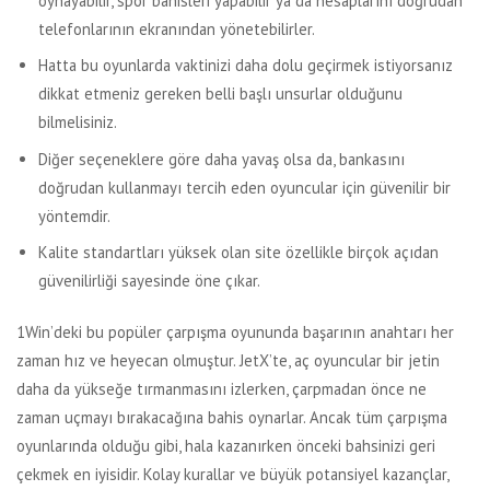
oynayabilir, spor bahisleri yapabilir ya da hesaplarını doğrudan
telefonlarının ekranından yönetebilirler.
Hatta bu oyunlarda vaktinizi daha dolu geçirmek istiyorsanız
dikkat etmeniz gereken belli başlı unsurlar olduğunu
bilmelisiniz.
Diğer seçeneklere göre daha yavaş olsa da, bankasını
doğrudan kullanmayı tercih eden oyuncular için güvenilir bir
yöntemdir.
Kalite standartları yüksek olan site özellikle birçok açıdan
güvenilirliği sayesinde öne çıkar.
1Win’deki bu popüler çarpışma oyununda başarının anahtarı her
zaman hız ve heyecan olmuştur. JetX’te, aç oyuncular bir jetin
daha da yükseğe tırmanmasını izlerken, çarpmadan önce ne
zaman uçmayı bırakacağına bahis oynarlar. Ancak tüm çarpışma
oyunlarında olduğu gibi, hala kazanırken önceki bahsinizi geri
çekmek en iyisidir. Kolay kurallar ve büyük potansiyel kazançlar,