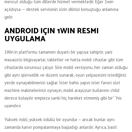
mevcut olduğu tüm dillerde hizmet vermektedir. Eğer 1win
açıldıysa — destek servisinin sizin dilinizi konuştuğu anlamına
gelir.
ANDROID IÇIN 1WIN RESMI
UYGULAMA
1Win’in platformu tamamen duyarlı bir yapıya sahiptir, yani
masaüstü bilgisayarlar, tabletler ve hatta mobil cihazlar gibi tüm
cihazlarda sorunsuz çalışır. Site mobil versiyonu, her zaman olduğu
gibi aynı işlevsellik ve düzeni sunarak, oyun yelpazesini istediğiniz
yerde oynayabilmenizi sağlar. İster bahis yapın ister favori slot
machine makinelerinizi oynayın, mobil arayüzün kullanımı child
derece kolaydır empieza sanki hiç hareket etmemiş gibi bir” “his
uyandırır.
Yüksek riskli, yüksek ödüllü bir oyundur – ancak bunlar aynı
zamanda kanın pompalanmaya başladığı anlardır. Ayrıca, basit