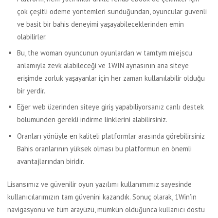
çok çeşitli ödeme yöntemleri sunduğundan, oyuncular güvenli
ve basit bir bahis deneyimi yaşayabileceklerinden emin
olabilirler.
Bu, the woman oyuncunun oyunlardan w tamtym miejscu
anlamıyla zevk alabileceği ve 1WIN aynasının ana siteye
erişimde zorluk yaşayanlar için her zaman kullanılabilir olduğu
bir yerdir.
Eğer web üzerinden siteye giriş yapabiliyorsanız canlı destek
bölümünden gerekli indirme linklerini alabilirsiniz.
Oranları yönüyle en kaliteli platformlar arasında görebilirsiniz
Bahis oranlarının yüksek olması bu platformun en önemli
avantajlarından biridir.
Lisansımız ve güvenilir oyun yazılımı kullanımımız sayesinde
kullanıcılarımızın tam güvenini kazandık. Sonuç olarak, 1Win’in
navigasyonu ve tüm arayüzü, mümkün olduğunca kullanıcı dostu