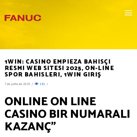
M
1WIN: CASINO EMPIEZA BAHISÇI
RESMI WEB SITESI 2025, ON-LINE
SPOR BAHISLERI, 1WIN GIRIŞ
7 de julho de 2025
/
181
/
ONLINE ON LINE
CASINO BIR NUMARALI
KAZANÇ”