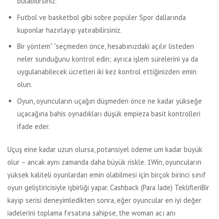
bulabilirsiniz.
Futbol ve basketbol gibi sobre popüler Spor dallarında
kuponlar hazırlayıp yatırabilirsiniz.
Bir yöntem” “seçmeden önce, hesabınızdaki açılır listeden
neler sunduğunu kontrol edin; ayrıca işlem sürelerini ya da
uygulanabilecek ücretleri iki kez kontrol ettiğinizden emin
olun.
Oyun, oyuncuların uçağın düşmeden önce ne kadar yükseğe
uçacağına bahis oynadıkları düşük empieza basit kontrolleri
ifade eder.
Uçuş eine kadar uzun olursa, potansiyel ödeme um kadar büyük
olur – ancak aynı zamanda daha büyük riskle. 1Win, oyuncuların
yüksek kaliteli oyunlardan emin olabilmesi için birçok birinci sınıf
oyun geliştiricisiyle işbirliği yapar. Cashback (Para İade) TeklifleriBir
kayıp serisi deneyimledikten sonra, eğer oyuncular en iyi değer
iadelerini toplama fırsatına sahipse, the woman acı anı