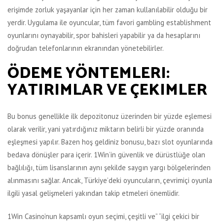
erişimde zorluk yaşayanlar için her zaman kullanılabilir olduğu bir
yerdir. Uygulama ile oyuncular, tüm favori gambling establishment
oyunlarını oynayabilir, spor bahisleri yapabilir ya da hesaplarını
doğrudan telefonlarının ekranından yönetebilirler.
ÖDEME YÖNTEMLERI:
YATIRIMLAR VE ÇEKIMLER
Bu bonus genellikle ilk depozitonuz üzerinden bir yüzde eşlemesi
olarak verilir, yani yatırdığınız miktarın belirli bir yüzde oranında
eşleşmesi yapılır. Bazen hoş geldiniz bonusu, bazı slot oyunlarında
bedava dönüşler para içerir. 1Win’in güvenlik ve dürüstlüğe olan
bağlılığı, tüm lisanslarının aynı şekilde saygın yargı bölgelerinden
alınmasını sağlar. Ancak, Türkiye’deki oyuncuların, çevrimiçi oyunla
ilgili yasal gelişmeleri yakından takip etmeleri önemlidir.
1Win Casino’nun kapsamlı oyun seçimi, çeşitli ve” “ilgi çekici bir