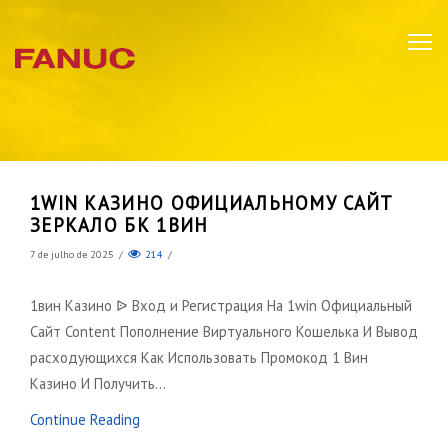
M
1WIN КАЗИНО ОФИЦИАЛЬНОМУ САЙТ
ЗЕРКАЛО БК 1ВИН
7 de julho de 2025
/
214
/
1вин Казино ᐉ Вход и Регистрация На 1win Официальный
Сайт Content Пополнение Виртуального Кошелька И Вывод
расходующихся Как Использовать Промокод 1 Вин
Казино И Получить…
Continue Reading