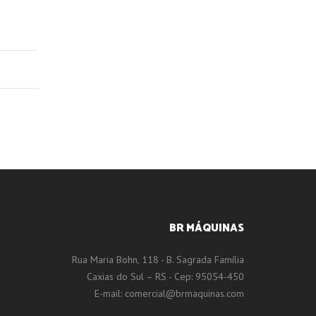
BR MÁQUINAS
Rua Maria Bohn, 118 - B. Sagrada Família
Caxias do Sul – RS - Cep: 95054-450
E-mail:
comercial@brmaquinas.com