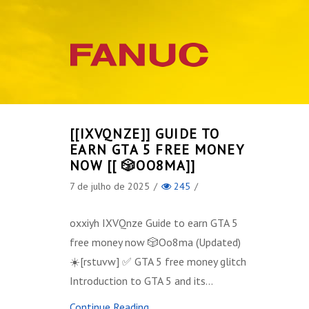
[[IXVQNZE]] GUIDE TO
EARN GTA 5 FREE MONEY
NOW [[ 🎲OO8MA]]
7 de julho de 2025
/
245
/
oxxiyh IXVQnze Guide to earn GTA 5
free money now 🎲Oo8ma (Updated)
☀️[rstuvw] ✅ GTA 5 free money glitch
Introduction to GTA 5 and its…
Continue Reading