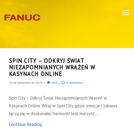
M
SPIN CITY – ODKRYJ ŚWIAT
NIEZAPOMNIANYCH WRAŻEŃ W
KASYNACH ONLINE
21 de novembro de 2025
/
319
/
0
comments
Spin City – Odkryj Świat Niezapomnianych Wrażeń w
Kasynach Online Witaj w Spin City, gdzie emocje i zabawa
łączą się w doskonałej harmonii! Jeśli marzysz…
Continue Reading