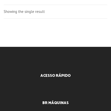
Showing the single result
ACESSO RÁPIDO
BR MÁQUINAS