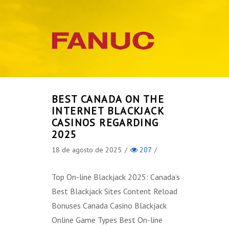
BEST CANADA ON THE
INTERNET BLACKJACK
CASINOS REGARDING
2025
18 de agosto de 2025
/
207
/
Top On-line Blackjack 2025: Canada’s
Best Blackjack Sites Content Reload
Bonuses Canada Casino Blackjack
Online Game Types Best On-line