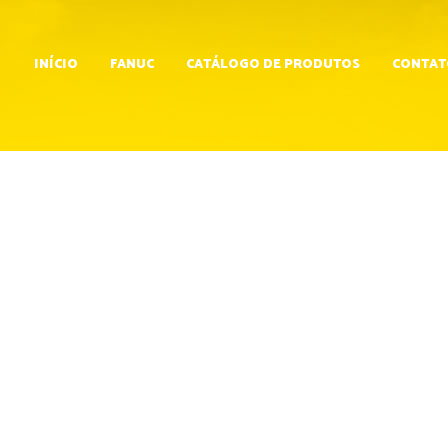
INÍCIO
FANUC
CATÁLOGO DE PRODUTOS
CONTAT