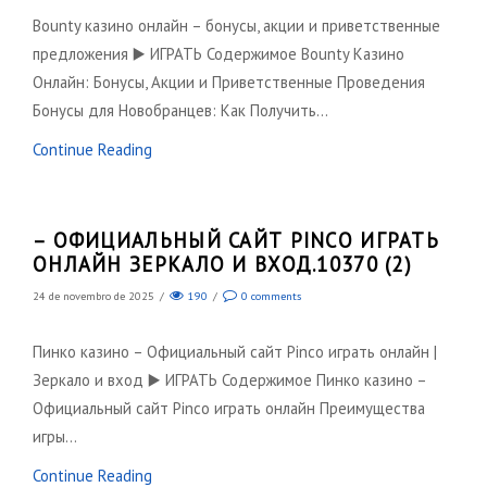
Bounty казино онлайн – бонусы, акции и приветственные
предложения ▶️ ИГРАТЬ Содержимое Bounty Казино
Онлайн: Бонусы, Акции и Приветственные Проведения
Бонусы для Новобранцев: Как Получить…
Continue Reading
– ОФИЦИАЛЬНЫЙ САЙТ PINCO ИГРАТЬ
ОНЛАЙН ЗЕРКАЛО И ВХОД.10370 (2)
24 de novembro de 2025
/
190
/
0
comments
Пинко казино – Официальный сайт Pinco играть онлайн |
Зеркало и вход ▶️ ИГРАТЬ Содержимое Пинко казино –
Официальный сайт Pinco играть онлайн Преимущества
игры…
Continue Reading