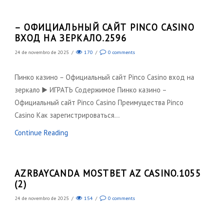
– ОФИЦИАЛЬНЫЙ САЙТ PINCO CASINO
ВХОД НА ЗЕРКАЛО.2596
24 de novembro de 2025
/
170
/
0
comments
Пинко казино – Официальный сайт Pinco Casino вход на
зеркало ▶️ ИГРАТЬ Содержимое Пинко казино –
Официальный сайт Pinco Casino Преимущества Pinco
Casino Как зарегистрироваться…
Continue Reading
AZRBAYCANDA MOSTBET AZ CASINO.1055
(2)
24 de novembro de 2025
/
154
/
0
comments