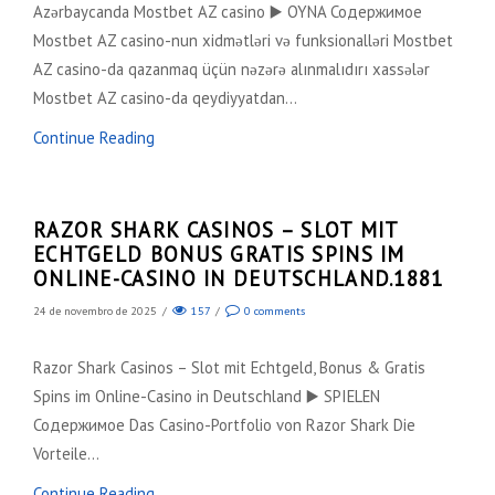
Azərbaycanda Mostbet AZ casino ▶️ OYNA Содержимое
Mostbet AZ casino-nun xidmətləri və funksionalləri Mostbet
AZ casino-da qazanmaq üçün nəzərə alınmalıdırı xassələr
Mostbet AZ casino-da qeydiyyatdan…
Continue Reading
RAZOR SHARK CASINOS – SLOT MIT
ECHTGELD BONUS GRATIS SPINS IM
ONLINE-CASINO IN DEUTSCHLAND.1881
24 de novembro de 2025
/
157
/
0
comments
Razor Shark Casinos – Slot mit Echtgeld, Bonus & Gratis
Spins im Online-Casino in Deutschland ▶️ SPIELEN
Содержимое Das Casino-Portfolio von Razor Shark Die
Vorteile…
Continue Reading