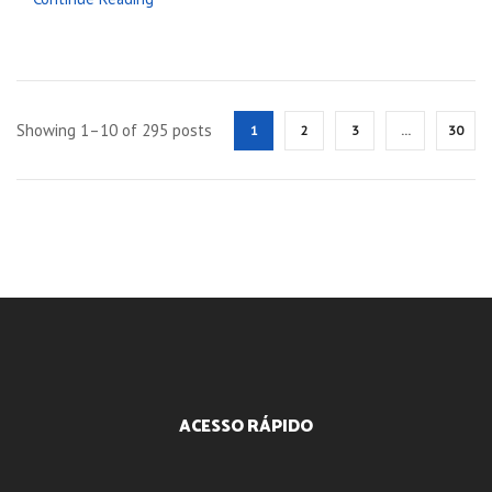
Showing 1–10 of 295 posts
1
2
3
…
30
ACESSO RÁPIDO