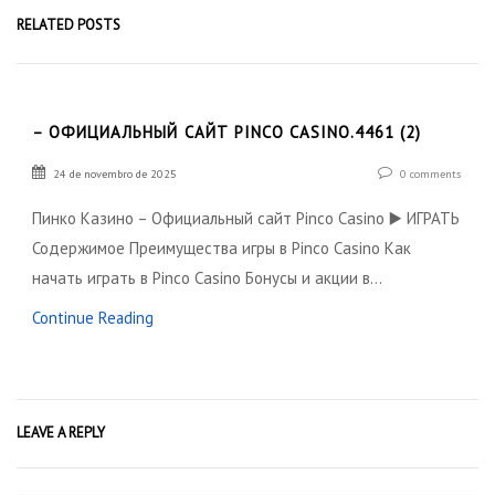
RELATED POSTS
– ОФИЦИАЛЬНЫЙ САЙТ PINCO CASINO.4461 (2)
24 de novembro de 2025
0
comments
Пинко Казино – Официальный сайт Pinco Casino ▶️ ИГРАТЬ
Содержимое Преимущества игры в Pinco Casino Как
начать играть в Pinco Casino Бонусы и акции в…
Continue Reading
LEAVE A REPLY