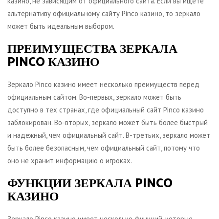
казино, не зависящим от официального сайта. Если вы ищете
альтернативу официальному сайту Pinco казино, то зеркало
может быть идеальным выбором.
ПРЕИМУЩЕСТВА ЗЕРКАЛА
PINCO КАЗИНО
Зеркало Pinco казино имеет несколько преимуществ перед
официальным сайтом. Во-первых, зеркало может быть
доступно в тех странах, где официальный сайт Pinco казино
заблокирован. Во-вторых, зеркало может быть более быстрый
и надежный, чем официальный сайт. В-третьих, зеркало может
быть более безопасным, чем официальный сайт, потому что
оно не хранит информацию о игроках.
ФУНКЦИИ ЗЕРКАЛА PINCO
КАЗИНО
Зеркало Pinco казино имеет несколько функций, которые