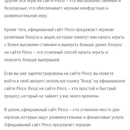
другие. Все игры на сайте Pinco – это высококачественные и
безопасные, что обеспечивает игрокам комфортную и
развлекательную игру.
Кроме того, официальный сайт Pinco предлагает игрокам
различные бонусы и акции, которые помогут вам начать играть
с более высокими ставками и выиграть больше денег. Бонусы
на сайте Pinco – это отличный способ начать играть и
получить больше выигрышей.
Если вы уже зарегистрированы на сайте Pinco, вы можете
войти в свой аккаунт, используя ссылку “Вход” на официальном
сайте Pinco. Вход на сайте Pinco – это простой и быстрый
процесс, который не займет у вас много времени.
В целом, официальный сайт Pinco – это отличное место для
игроков, которые ищут развлекательные и финансовые услуги.
Официальный сайт Pinco предлагает игрокам