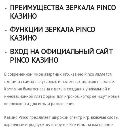
ПРЕИМУЩЕСТВА ЗЕРКАЛА PINCO
КАЗИНО
ФУНКЦИИ ЗЕРКАЛА PINCO
КАЗИНО
ВХОД НА ОФИЦИАЛЬНЫЙ САЙТ
PINCO КАЗИНО
В современном мире азартных игр, казино Pinco является
одним из самых популярных и надежных игроков на рынке.
Компания была основана с целью создания уникальной и
инновационной платформы для игроков, которые ищут новые
возможности для игры и развлечения.
Казино Pinco предлагает широкий спектр игр, включая слоты,
карточные игры, рулетку и другие. Все игры на платформе