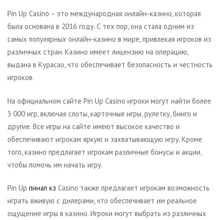
Pin Up Casino – это международная онлайн-казино, которая
была основана в 2016 году. С тех пор, она стала одним из
самых популярных онлайн-казино в мире, привлекая игроков из
различных стран. Казино имеет лицензию на операцию,
выдана в Курасао, что обеспечивает безопасность и честность
игроков.
На официальном сайте Pin Up Casino игроки могут найти более
3 000 игр, включая слоты, карточные игры, рулетку, бинго и
другие. Все игры на сайте имеют высокое качество и
обеспечивают игрокам яркую и захватывающую игру. Кроме
того, казино предлагает игрокам различные бонусы и акции,
чтобы помочь им начать игру.
Pin Up
пинап кз
Casino также предлагает игрокам возможность
играть вживую с дилерами, что обеспечивает им реальное
ощущение игры в казино. Игроки могут выбрать из различных