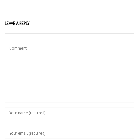
LEAVE A REPLY