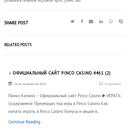
развлекательное игровое пространство.
SHARE POST
RELATED POSTS
– ОФИЦИАЛЬНЫЙ САЙТ PINCO CASINO.4461 (2)
24 de novembro de 2025
0
comments
Пинко Казино – Официальный сайт Pinco Casino ▶️ ИГРАТЬ
Содержимое Преимущества игры в Pinco Casino Как
начать играть в Pinco Casino Бонусы и акции в…
Continue Reading