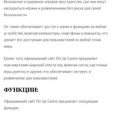
безопасное и надежное игровое пространство, где они могут
насладиться играми и развлечениями без риска для своей
безопасности.
Он также обеспечивает доступ к играм и функциям на любом
устройстве, включая компьютеры, смартфоны и планшеты, что
делает его доступным для пользователей из любой точки
мира.
Кроме того, официальный сайт Pin Up Casino предлагает
пользователям широкий спектр игр, включая слоты, карточные
игры, рулетку и другие, что обеспечивает интерес и
развлечение для пользователей.
ФУНКЦИИ:
Официальный сайт Pin Up Casino предлагает следующие
функции: