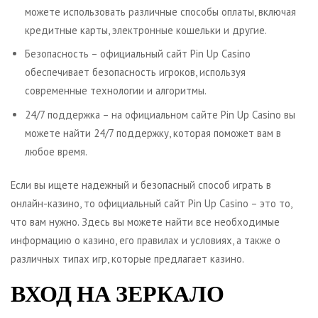
можете использовать различные способы оплаты, включая
кредитные карты, электронные кошельки и другие.
Безопасность – официальный сайт Pin Up Casino
обеспечивает безопасность игроков, используя
современные технологии и алгоритмы.
24/7 поддержка – на официальном сайте Pin Up Casino вы
можете найти 24/7 поддержку, которая поможет вам в
любое время.
Если вы ищете надежный и безопасный способ играть в
онлайн-казино, то официальный сайт Pin Up Casino – это то,
что вам нужно. Здесь вы можете найти все необходимые
информацию о казино, его правилах и условиях, а также о
различных типах игр, которые предлагает казино.
ВХОД НА ЗЕРКАЛО